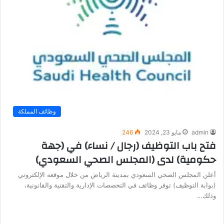
وظائف المملكة
admin
مايو 23, 2024
246
فتح باب التوظيف (رجال / نساء) في (جهة
حكومية) لدى (المجلس الصحي السعودي)
أعلن المجلس الصحي السعودي بمدينة الرياض من خلال موقعه الإلكتروني
(بوابة التوظيف) توفر وظائف في التخصصات الإدارية والتقنية والقانونية،
وذلك…