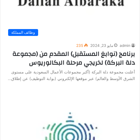
وظائف المملكة
admin
مايو 23, 2024
235
برنامج (نوابغ المستقبل) المقدم من (مجموعة
دلة البركة) لخريجي مرحلة البكالوريوس
أعلنت مجموعة دلة البركة (أكبر مجموعات الأعمال السعودية على مستوى
الشرق الأوسط والعالم) عبر موقعها الإلكتروني (بوابة التوظيف) عن إطلاق…