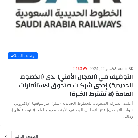
وظائف المملكة
admin
مايو 22, 2024
2٬153
التوظيف في (المجال الأمني) لدى (الخطوط
الحديدية) إحدى شركات صندوق الاستثمارات
العامة (لا تشترط الخبرة)
أعلنت الشركة السعودية للخطوط الحديدية (سار) عبر موقعها الإلكتروني
(بوابة التوظيف) فتح التوظيف للوظائف الأمنية بعدة مناطق (ثانوية فأعلى)،
وذلك…
الصفحة التالية