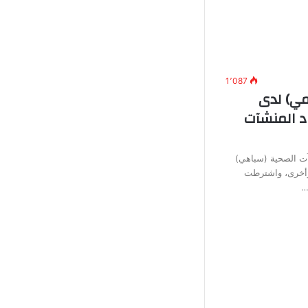
1٬087
ي) لدى
د المنشآت
آت الصحية (سباهي)
وأخرى، واشترطت
…