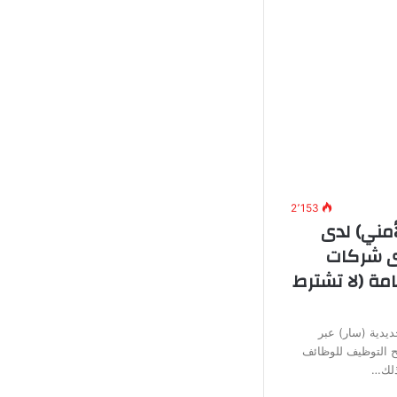
2٬153
أمني) لدى
دى شركات
مة (لا تشترط
يدية (سار) عبر
تح التوظيف للوظائف
وذلك…