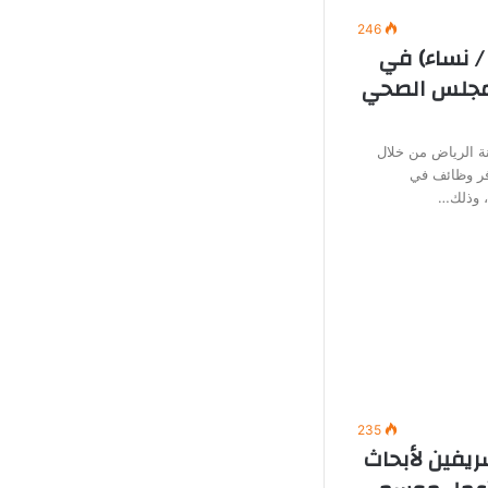
246
/ نساء) في
لمجلس الصحي
 الرياض من خلال
وفر وظائف في
ة، وذلك…
235
ريفين لأبحاث