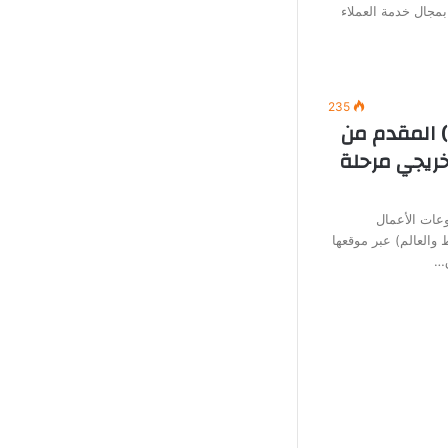
بمجال خدمة العملاء
235
) المقدم من
خريجي مرحلة
عات الأعمال
العالم) عبر موقعها
ق…