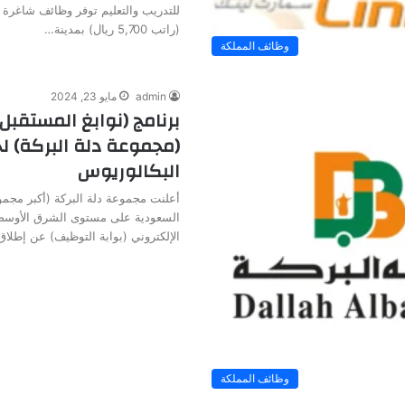
للتدريب والتعليم توفر وظائف شاغرة 
(راتب 5,700 ريال) بمدينة…
وظائف المملكة
admin
مايو 23, 2024
برنامج (نوابغ المستقبل
(مجموعة دلة البركة) ل
البكالوريوس
أعلنت مجموعة دلة البركة (أكبر مجمو
السعودية على مستوى الشرق الأوسط و
الإلكتروني (بوابة التوظيف) عن إطلا
وظائف المملكة