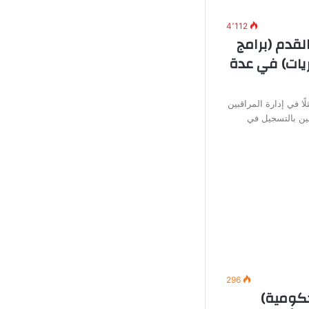
4٬112
لقدم (برامج
يات) في عدة
ًا في إدارة المراقبين
ين بالتسجيل في
296
ومية)