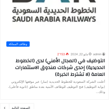
وظائف المملكة
admin
مايو 22, 2024
2٬153
التوظيف في (المجال الأمني) لدى (الخطوط
الحديدية) إحدى شركات صندوق الاستثمارات
العامة (لا تشترط الخبرة)
أعلنت الشركة السعودية للخطوط الحديدية (سار) عبر موقعها الإلكتروني
(بوابة التوظيف) فتح التوظيف للوظائف الأمنية بعدة مناطق (ثانوية فأعلى)،
وذلك…
الصفحة التالية