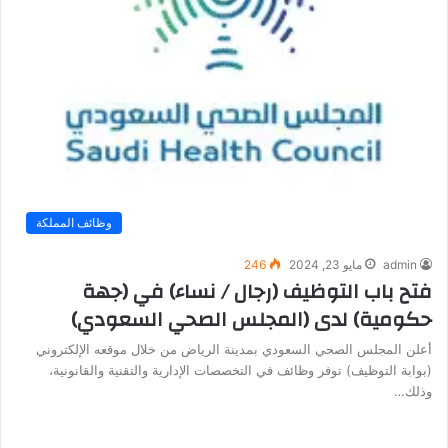
وظائف المملكة
admin
مايو 23, 2024
246
فتح باب التوظيف (رجال / نساء) في (جهة
حكومية) لدى (المجلس الصحي السعودي)
أعلن المجلس الصحي السعودي بمدينة الرياض من خلال موقعه الإلكتروني
(بوابة التوظيف) توفر وظائف في التخصصات الإدارية والتقنية والقانونية،
وذلك…