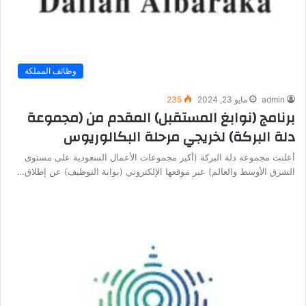
وظائف المملكة
admin
مايو 23, 2024
235
برنامج (نوابغ المستقبل) المقدم من (مجموعة
دلة البركة) لخريجي مرحلة البكالوريوس
أعلنت مجموعة دلة البركة (أكبر مجموعات الأعمال السعودية على مستوى
الشرق الأوسط والعالم) عبر موقعها الإلكتروني (بوابة التوظيف) عن إطلاق…