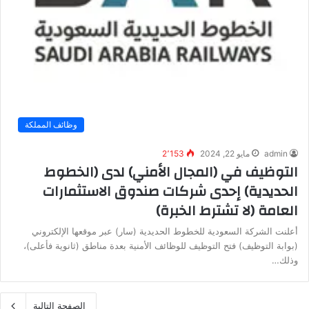
وظائف المملكة
admin
مايو 22, 2024
2٬153
التوظيف في (المجال الأمني) لدى (الخطوط
الحديدية) إحدى شركات صندوق الاستثمارات
العامة (لا تشترط الخبرة)
أعلنت الشركة السعودية للخطوط الحديدية (سار) عبر موقعها الإلكتروني
(بوابة التوظيف) فتح التوظيف للوظائف الأمنية بعدة مناطق (ثانوية فأعلى)،
وذلك…
الصفحة التالية