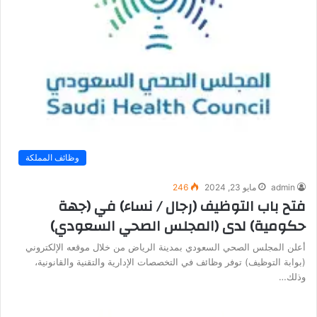
وظائف المملكة
admin
مايو 23, 2024
246
فتح باب التوظيف (رجال / نساء) في (جهة
حكومية) لدى (المجلس الصحي السعودي)
أعلن المجلس الصحي السعودي بمدينة الرياض من خلال موقعه الإلكتروني
(بوابة التوظيف) توفر وظائف في التخصصات الإدارية والتقنية والقانونية،
وذلك…