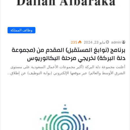
وظائف المملكة
admin
مايو 23, 2024
235
برنامج (نوابغ المستقبل) المقدم من (مجموعة
دلة البركة) لخريجي مرحلة البكالوريوس
أعلنت مجموعة دلة البركة (أكبر مجموعات الأعمال السعودية على مستوى
الشرق الأوسط والعالم) عبر موقعها الإلكتروني (بوابة التوظيف) عن إطلاق…