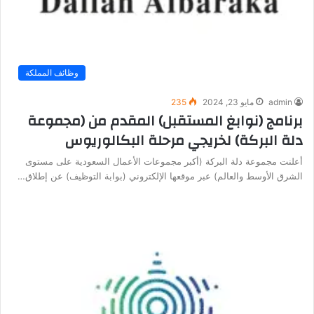
وظائف المملكة
admin
مايو 23, 2024
235
برنامج (نوابغ المستقبل) المقدم من (مجموعة
دلة البركة) لخريجي مرحلة البكالوريوس
أعلنت مجموعة دلة البركة (أكبر مجموعات الأعمال السعودية على مستوى
الشرق الأوسط والعالم) عبر موقعها الإلكتروني (بوابة التوظيف) عن إطلاق…