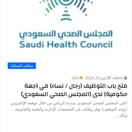
وظائف المملكة
admin
مايو 23, 2024
246
فتح باب التوظيف (رجال / نساء) في (جهة
حكومية) لدى (المجلس الصحي السعودي)
أعلن المجلس الصحي السعودي بمدينة الرياض من خلال موقعه الإلكتروني
(بوابة التوظيف) توفر وظائف في التخصصات الإدارية والتقنية والقانونية،
وذلك…