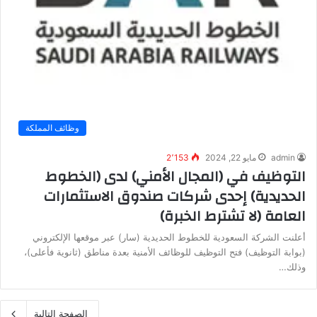
وظائف المملكة
admin
مايو 22, 2024
2٬153
التوظيف في (المجال الأمني) لدى (الخطوط
الحديدية) إحدى شركات صندوق الاستثمارات
العامة (لا تشترط الخبرة)
أعلنت الشركة السعودية للخطوط الحديدية (سار) عبر موقعها الإلكتروني
(بوابة التوظيف) فتح التوظيف للوظائف الأمنية بعدة مناطق (ثانوية فأعلى)،
وذلك…
الصفحة التالية