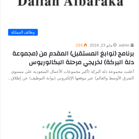
وظائف المملكة
admin
مايو 23, 2024
235
برنامج (نوابغ المستقبل) المقدم من (مجموعة
دلة البركة) لخريجي مرحلة البكالوريوس
أعلنت مجموعة دلة البركة (أكبر مجموعات الأعمال السعودية على مستوى
الشرق الأوسط والعالم) عبر موقعها الإلكتروني (بوابة التوظيف) عن إطلاق…