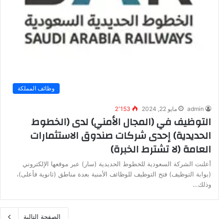
وظائف المملكة
admin
مايو 22, 2024
2٬153
التوظيف في (المجال الأمني) لدى (الخطوط
الحديدية) إحدى شركات صندوق الاستثمارات
العامة (لا تشترط الخبرة)
أعلنت الشركة السعودية للخطوط الحديدية (سار) عبر موقعها الإلكتروني
(بوابة التوظيف) فتح التوظيف للوظائف الأمنية بعدة مناطق (ثانوية فأعلى)،
وذلك…
الصفحة التالية