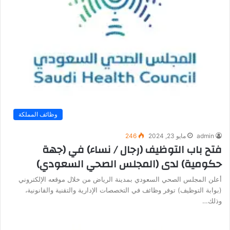
وظائف المملكة
admin
مايو 23, 2024
246
فتح باب التوظيف (رجال / نساء) في (جهة
حكومية) لدى (المجلس الصحي السعودي)
أعلن المجلس الصحي السعودي بمدينة الرياض من خلال موقعه الإلكتروني
(بوابة التوظيف) توفر وظائف في التخصصات الإدارية والتقنية والقانونية،
وذلك…