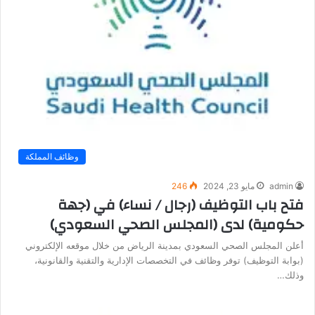
وظائف المملكة
admin
مايو 23, 2024
246
فتح باب التوظيف (رجال / نساء) في (جهة
حكومية) لدى (المجلس الصحي السعودي)
أعلن المجلس الصحي السعودي بمدينة الرياض من خلال موقعه الإلكتروني
(بوابة التوظيف) توفر وظائف في التخصصات الإدارية والتقنية والقانونية،
وذلك…