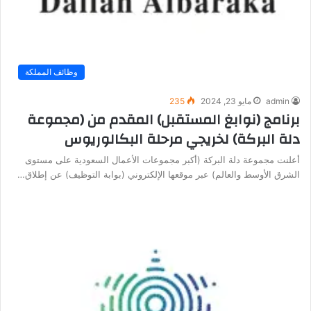
وظائف المملكة
admin
مايو 23, 2024
235
برنامج (نوابغ المستقبل) المقدم من (مجموعة
دلة البركة) لخريجي مرحلة البكالوريوس
أعلنت مجموعة دلة البركة (أكبر مجموعات الأعمال السعودية على مستوى
الشرق الأوسط والعالم) عبر موقعها الإلكتروني (بوابة التوظيف) عن إطلاق…