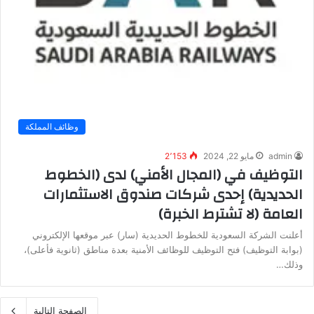
وظائف المملكة
admin
مايو 22, 2024
2٬153
التوظيف في (المجال الأمني) لدى (الخطوط
الحديدية) إحدى شركات صندوق الاستثمارات
العامة (لا تشترط الخبرة)
أعلنت الشركة السعودية للخطوط الحديدية (سار) عبر موقعها الإلكتروني
(بوابة التوظيف) فتح التوظيف للوظائف الأمنية بعدة مناطق (ثانوية فأعلى)،
وذلك…
الصفحة التالية