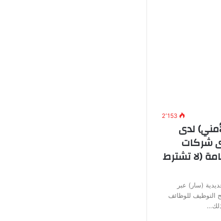
2٬153
أمني) لدى
دى شركات
مة (لا تشترط
يدية (سار) عبر
تح التوظيف للوظائف
وذلك…