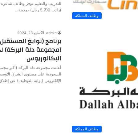
للتدريب والتعليم توفر وظائف شاغرة 
(راتب 5,700 ريال) بمدينة…
وظائف المملكة
admin
مايو 23, 2024
برنامج (نوابغ المستقبل
(مجموعة دلة البركة) ل
البكالوريوس
أعلنت مجموعة دلة البركة (أكبر مجمو
السعودية على مستوى الشرق الأوسط و
الإلكتروني (بوابة التوظيف) عن إطلا
وظائف المملكة