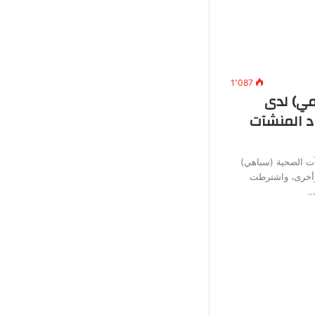
1٬087
ي) لدى
د المنشآت
آت الصحية (سباهي)
وأخرى، واشترطت
…