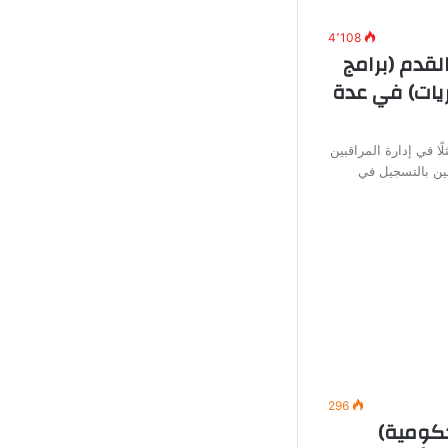
4٬108
لقدم (برامج
يات) في عدة
ًا في إدارة المراقبين
ين بالتسجيل في
296
ومية)