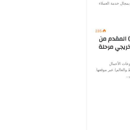
بمجال خدمة العملاء
235
) المقدم من
خريجي مرحلة
عات الأعمال
العالم) عبر موقعها
ق…