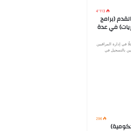
4٬113
لقدم (برامج
يات) في عدة
ًا في إدارة المراقبين
ين بالتسجيل في
296
ومية)