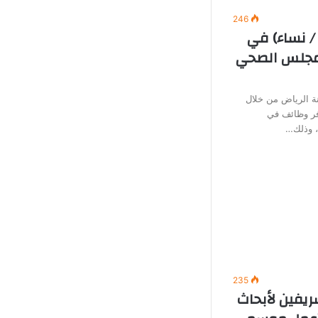
246
/ نساء) في
لمجلس الصحي
 الرياض من خلال
وفر وظائف في
ة، وذلك…
235
ريفين لأبحاث