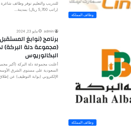
للتدريب والتعليم توفر وظائف شاغرة 
(راتب 5,700 ريال) بمدينة…
وظائف المملكة
admin
مايو 23, 2024
برنامج (نوابغ المستقبل
(مجموعة دلة البركة) ل
البكالوريوس
أعلنت مجموعة دلة البركة (أكبر مجمو
السعودية على مستوى الشرق الأوسط و
الإلكتروني (بوابة التوظيف) عن إطلا
وظائف المملكة