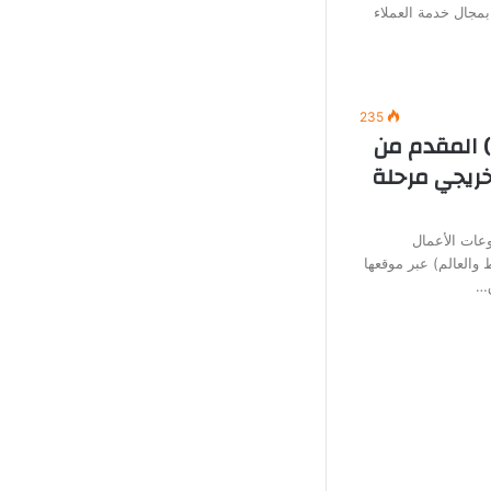
بمجال خدمة العملاء
235
) المقدم من
خريجي مرحلة
عات الأعمال
العالم) عبر موقعها
ق…