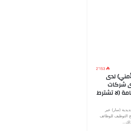
2٬153
أمني) لدى
دى شركات
مة (لا تشترط
يدية (سار) عبر
تح التوظيف للوظائف
وذلك…