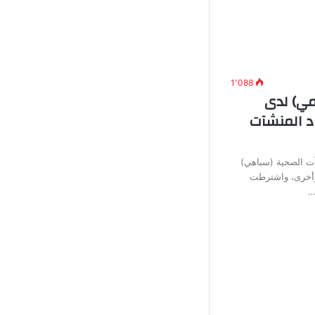
1٬088
ي) لدى
د المنشآت
آت الصحية (سباهي)
وأخرى، واشترطت
…