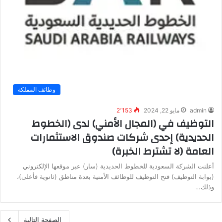
وظائف المملكة
admin
مايو 22, 2024
2٬153
التوظيف في (المجال الأمني) لدى (الخطوط
الحديدية) إحدى شركات صندوق الاستثمارات
العامة (لا تشترط الخبرة)
أعلنت الشركة السعودية للخطوط الحديدية (سار) عبر موقعها الإلكتروني
(بوابة التوظيف) فتح التوظيف للوظائف الأمنية بعدة مناطق (ثانوية فأعلى)،
وذلك…
الصفحة التالية