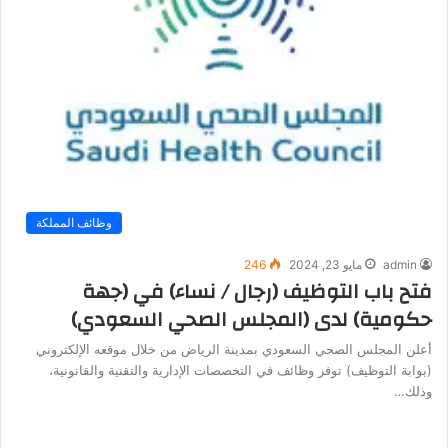
وظائف المملكة
admin
مايو 23, 2024
246
فتح باب التوظيف (رجال / نساء) في (جهة
حكومية) لدى (المجلس الصحي السعودي)
أعلن المجلس الصحي السعودي بمدينة الرياض من خلال موقعه الإلكتروني
(بوابة التوظيف) توفر وظائف في التخصصات الإدارية والتقنية والقانونية،
وذلك…