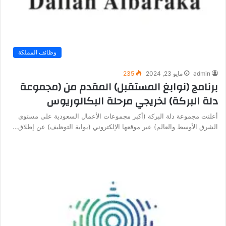
وظائف المملكة
admin
مايو 23, 2024
235
برنامج (نوابغ المستقبل) المقدم من (مجموعة
دلة البركة) لخريجي مرحلة البكالوريوس
أعلنت مجموعة دلة البركة (أكبر مجموعات الأعمال السعودية على مستوى
الشرق الأوسط والعالم) عبر موقعها الإلكتروني (بوابة التوظيف) عن إطلاق…