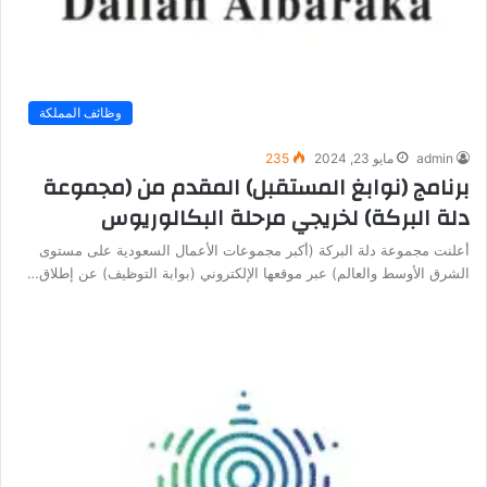
وظائف المملكة
admin
مايو 23, 2024
235
برنامج (نوابغ المستقبل) المقدم من (مجموعة
دلة البركة) لخريجي مرحلة البكالوريوس
أعلنت مجموعة دلة البركة (أكبر مجموعات الأعمال السعودية على مستوى
الشرق الأوسط والعالم) عبر موقعها الإلكتروني (بوابة التوظيف) عن إطلاق…