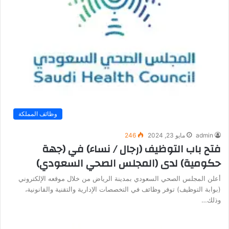
وظائف المملكة
admin
مايو 23, 2024
246
فتح باب التوظيف (رجال / نساء) في (جهة
حكومية) لدى (المجلس الصحي السعودي)
أعلن المجلس الصحي السعودي بمدينة الرياض من خلال موقعه الإلكتروني
(بوابة التوظيف) توفر وظائف في التخصصات الإدارية والتقنية والقانونية،
وذلك…