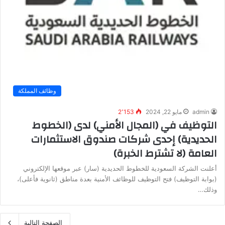
وظائف المملكة
admin
مايو 22, 2024
2٬153
التوظيف في (المجال الأمني) لدى (الخطوط
الحديدية) إحدى شركات صندوق الاستثمارات
العامة (لا تشترط الخبرة)
أعلنت الشركة السعودية للخطوط الحديدية (سار) عبر موقعها الإلكتروني
(بوابة التوظيف) فتح التوظيف للوظائف الأمنية بعدة مناطق (ثانوية فأعلى)،
وذلك…
الصفحة التالية