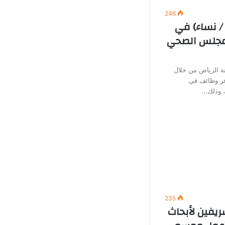
246
/ نساء) في
لمجلس الصحي
 الرياض من خلال
وفر وظائف في
ة، وذلك…
235
ريفين لأبحاث