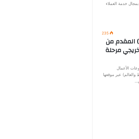
بمجال خدمة العملاء
235
) المقدم من
خريجي مرحلة
عات الأعمال
العالم) عبر موقعها
ق…