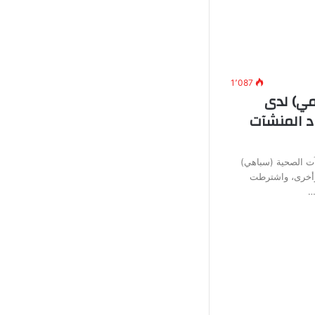
1٬087
ي) لدى
د المنشآت
آت الصحية (سباهي)
وأخرى، واشترطت
…