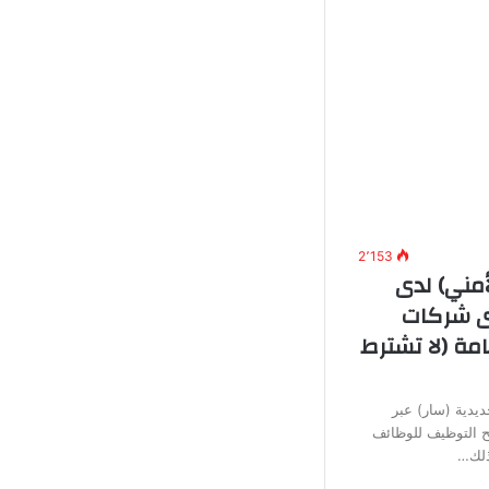
2٬153
أمني) لدى
دى شركات
مة (لا تشترط
يدية (سار) عبر
تح التوظيف للوظائف
وذلك…