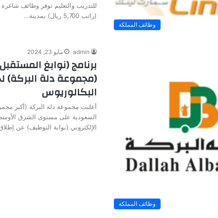
للتدريب والتعليم توفر وظائف شاغرة 
(راتب 5,700 ريال) بمدينة…
وظائف المملكة
admin
مايو 23, 2024
برنامج (نوابغ المستقبل
(مجموعة دلة البركة) ل
البكالوريوس
أعلنت مجموعة دلة البركة (أكبر مجمو
السعودية على مستوى الشرق الأوسط و
الإلكتروني (بوابة التوظيف) عن إطلا
وظائف المملكة