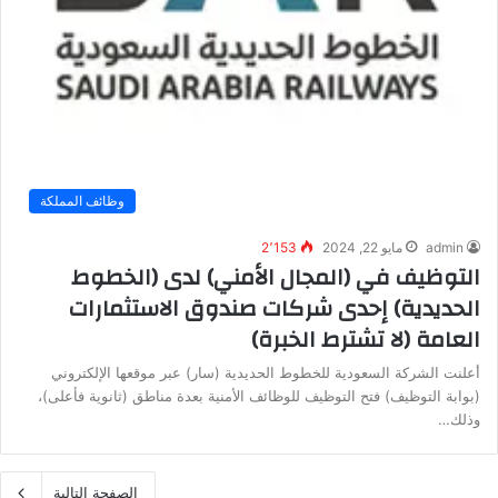
وظائف المملكة
admin
مايو 22, 2024
2٬153
التوظيف في (المجال الأمني) لدى (الخطوط
الحديدية) إحدى شركات صندوق الاستثمارات
العامة (لا تشترط الخبرة)
أعلنت الشركة السعودية للخطوط الحديدية (سار) عبر موقعها الإلكتروني
(بوابة التوظيف) فتح التوظيف للوظائف الأمنية بعدة مناطق (ثانوية فأعلى)،
وذلك…
الصفحة التالية