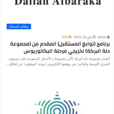
وظائف المملكة
admin
مايو 23, 2024
235
برنامج (نوابغ المستقبل) المقدم من (مجموعة
دلة البركة) لخريجي مرحلة البكالوريوس
أعلنت مجموعة دلة البركة (أكبر مجموعات الأعمال السعودية على مستوى
الشرق الأوسط والعالم) عبر موقعها الإلكتروني (بوابة التوظيف) عن إطلاق…