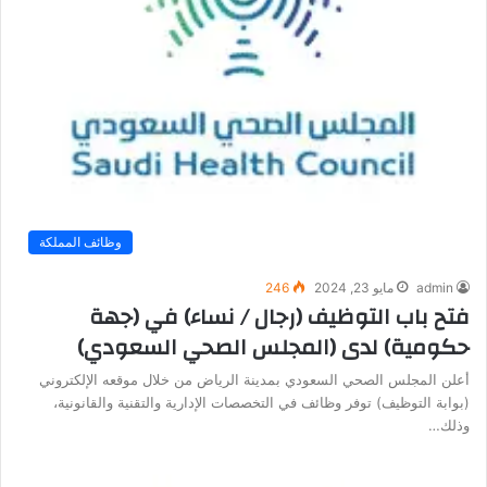
وظائف المملكة
admin
مايو 23, 2024
246
فتح باب التوظيف (رجال / نساء) في (جهة
حكومية) لدى (المجلس الصحي السعودي)
أعلن المجلس الصحي السعودي بمدينة الرياض من خلال موقعه الإلكتروني
(بوابة التوظيف) توفر وظائف في التخصصات الإدارية والتقنية والقانونية،
وذلك…