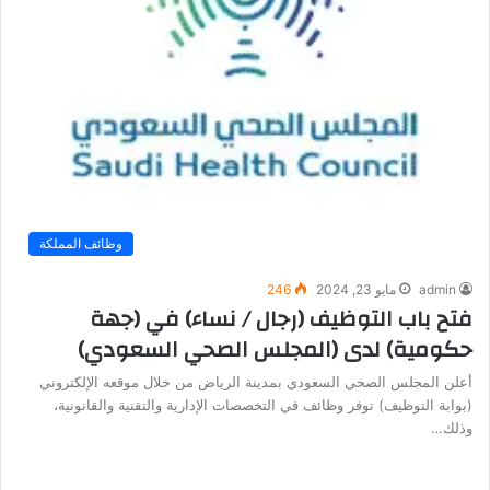
وظائف المملكة
admin
مايو 23, 2024
246
فتح باب التوظيف (رجال / نساء) في (جهة
حكومية) لدى (المجلس الصحي السعودي)
أعلن المجلس الصحي السعودي بمدينة الرياض من خلال موقعه الإلكتروني
(بوابة التوظيف) توفر وظائف في التخصصات الإدارية والتقنية والقانونية،
وذلك…