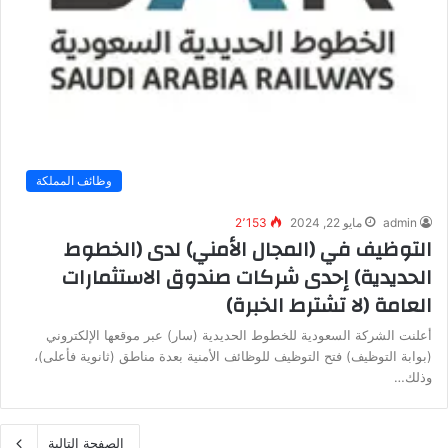
وظائف المملكة
admin
مايو 22, 2024
2٬153
التوظيف في (المجال الأمني) لدى (الخطوط
الحديدية) إحدى شركات صندوق الاستثمارات
العامة (لا تشترط الخبرة)
أعلنت الشركة السعودية للخطوط الحديدية (سار) عبر موقعها الإلكتروني
(بوابة التوظيف) فتح التوظيف للوظائف الأمنية بعدة مناطق (ثانوية فأعلى)،
وذلك…
الصفحة التالية