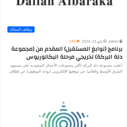
وظائف المملكة
admin
مايو 23, 2024
235
برنامج (نوابغ المستقبل) المقدم من (مجموعة
دلة البركة) لخريجي مرحلة البكالوريوس
أعلنت مجموعة دلة البركة (أكبر مجموعات الأعمال السعودية على مستوى
الشرق الأوسط والعالم) عبر موقعها الإلكتروني (بوابة التوظيف) عن إطلاق…