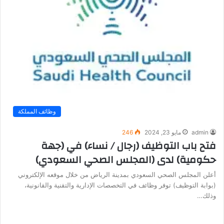
وظائف المملكة
admin
مايو 23, 2024
246
فتح باب التوظيف (رجال / نساء) في (جهة
حكومية) لدى (المجلس الصحي السعودي)
أعلن المجلس الصحي السعودي بمدينة الرياض من خلال موقعه الإلكتروني
(بوابة التوظيف) توفر وظائف في التخصصات الإدارية والتقنية والقانونية،
وذلك…