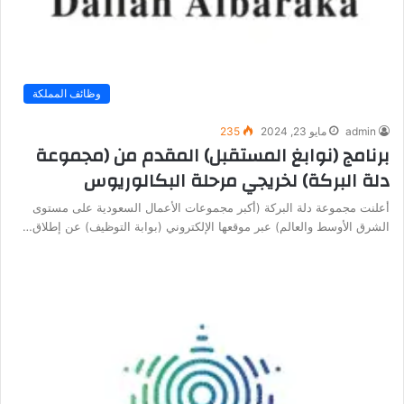
وظائف المملكة
admin
مايو 23, 2024
235
برنامج (نوابغ المستقبل) المقدم من (مجموعة
دلة البركة) لخريجي مرحلة البكالوريوس
أعلنت مجموعة دلة البركة (أكبر مجموعات الأعمال السعودية على مستوى
الشرق الأوسط والعالم) عبر موقعها الإلكتروني (بوابة التوظيف) عن إطلاق…