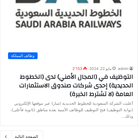
وظائف المملكة
admin
مايو 22, 2024
2٬153
التوظيف في (المجال الأمني) لدى (الخطوط
الحديدية) إحدى شركات صندوق الاستثمارات
العامة (لا تشترط الخبرة)
أعلنت الشركة السعودية للخطوط الحديدية (سار) عبر موقعها الإلكتروني
(بوابة التوظيف) فتح التوظيف للوظائف الأمنية بعدة مناطق (ثانوية فأعلى)،
وذلك…
الصفحة التالية