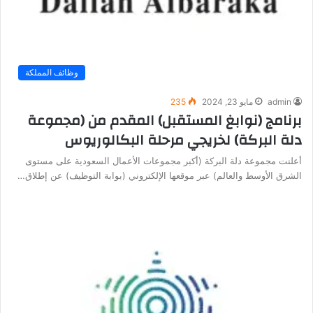
وظائف المملكة
admin
مايو 23, 2024
235
برنامج (نوابغ المستقبل) المقدم من (مجموعة
دلة البركة) لخريجي مرحلة البكالوريوس
أعلنت مجموعة دلة البركة (أكبر مجموعات الأعمال السعودية على مستوى
الشرق الأوسط والعالم) عبر موقعها الإلكتروني (بوابة التوظيف) عن إطلاق…