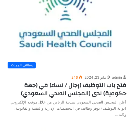
وظائف المملكة
admin
مايو 23, 2024
246
فتح باب التوظيف (رجال / نساء) في (جهة
حكومية) لدى (المجلس الصحي السعودي)
أعلن المجلس الصحي السعودي بمدينة الرياض من خلال موقعه الإلكتروني
(بوابة التوظيف) توفر وظائف في التخصصات الإدارية والتقنية والقانونية،
وذلك…