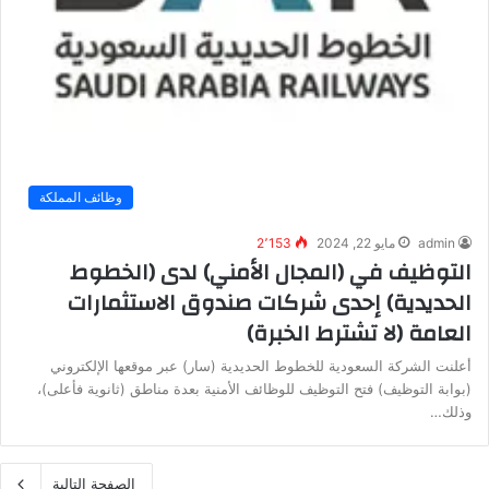
وظائف المملكة
admin
مايو 22, 2024
2٬153
التوظيف في (المجال الأمني) لدى (الخطوط
الحديدية) إحدى شركات صندوق الاستثمارات
العامة (لا تشترط الخبرة)
أعلنت الشركة السعودية للخطوط الحديدية (سار) عبر موقعها الإلكتروني
(بوابة التوظيف) فتح التوظيف للوظائف الأمنية بعدة مناطق (ثانوية فأعلى)،
وذلك…
الصفحة التالية