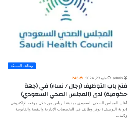
وظائف المملكة
admin
مايو 23, 2024
246
فتح باب التوظيف (رجال / نساء) في (جهة
حكومية) لدى (المجلس الصحي السعودي)
أعلن المجلس الصحي السعودي بمدينة الرياض من خلال موقعه الإلكتروني
(بوابة التوظيف) توفر وظائف في التخصصات الإدارية والتقنية والقانونية،
وذلك…