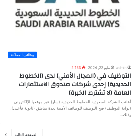
وظائف المملكة
admin
مايو 22, 2024
2٬153
التوظيف في (المجال الأمني) لدى (الخطوط
الحديدية) إحدى شركات صندوق الاستثمارات
العامة (لا تشترط الخبرة)
أعلنت الشركة السعودية للخطوط الحديدية (سار) عبر موقعها الإلكتروني
(بوابة التوظيف) فتح التوظيف للوظائف الأمنية بعدة مناطق (ثانوية فأعلى)،
وذلك…
الصفحة التالية