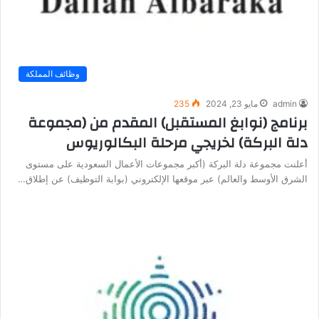
وظائف المملكة
admin
مايو 23, 2024
235
برنامج (نوابغ المستقبل) المقدم من (مجموعة
دلة البركة) لخريجي مرحلة البكالوريوس
أعلنت مجموعة دلة البركة (أكبر مجموعات الأعمال السعودية على مستوى
الشرق الأوسط والعالم) عبر موقعها الإلكتروني (بوابة التوظيف) عن إطلاق…