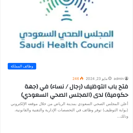
وظائف المملكة
admin
مايو 23, 2024
246
فتح باب التوظيف (رجال / نساء) في (جهة
حكومية) لدى (المجلس الصحي السعودي)
أعلن المجلس الصحي السعودي بمدينة الرياض من خلال موقعه الإلكتروني
(بوابة التوظيف) توفر وظائف في التخصصات الإدارية والتقنية والقانونية،
وذلك…