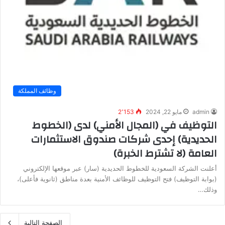
وظائف المملكة
admin
مايو 22, 2024
2٬153
التوظيف في (المجال الأمني) لدى (الخطوط
الحديدية) إحدى شركات صندوق الاستثمارات
العامة (لا تشترط الخبرة)
أعلنت الشركة السعودية للخطوط الحديدية (سار) عبر موقعها الإلكتروني
(بوابة التوظيف) فتح التوظيف للوظائف الأمنية بعدة مناطق (ثانوية فأعلى)،
وذلك…
الصفحة التالية