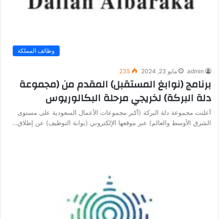
وظائف المملكة
admin
مايو 23, 2024
235
برنامج (نوابغ المستقبل) المقدم من (مجموعة
دلة البركة) لخريجي مرحلة البكالوريوس
أعلنت مجموعة دلة البركة (أكبر مجموعات الأعمال السعودية على مستوى
الشرق الأوسط والعالم) عبر موقعها الإلكتروني (بوابة التوظيف) عن إطلاق…