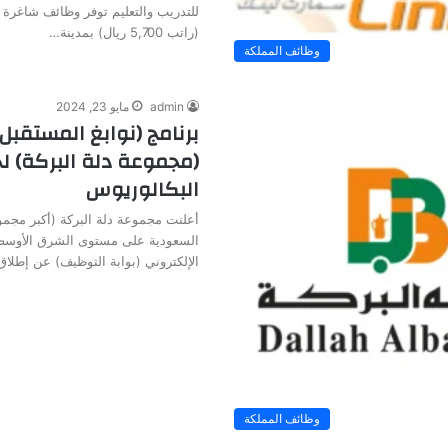
للتدريب والتعليم توفر وظائف شاغرة 
(راتب 5,700 ريال) بمدينة…
وظائف المملكة
admin
مايو 23, 2024
برنامج (نوابغ المستقبل
(مجموعة دلة البركة) ل
البكالوريوس
أعلنت مجموعة دلة البركة (أكبر مجمو
السعودية على مستوى الشرق الأوسط و
الإلكتروني (بوابة التوظيف) عن إطلا
وظائف المملكة