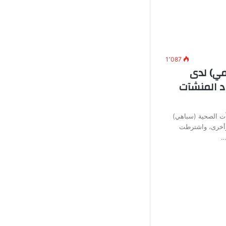
1٬087
ي) لدى
د المنشآت
آت الصحية (سباهي)
وأخرى، واشترطت
…