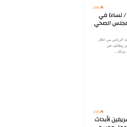
246
/ نساء) في
لمجلس الصحي
 الرياض من خلال
وفر وظائف في
ة، وذلك…
235
ريفين لأبحاث