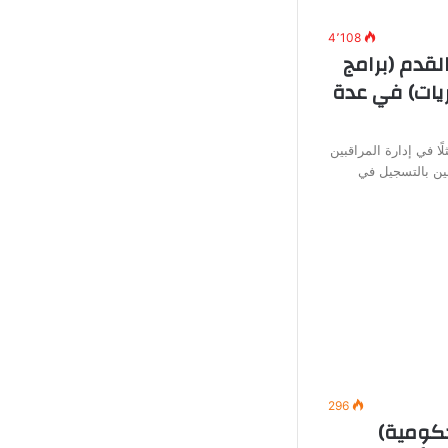
4٬108
لقدم (برامج
يات) في عدة
ًا في إدارة المراقبين
ين بالتسجيل في
296
ومية)