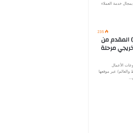
بمجال خدمة العملاء
235
) المقدم من
خريجي مرحلة
عات الأعمال
العالم) عبر موقعها
ق…