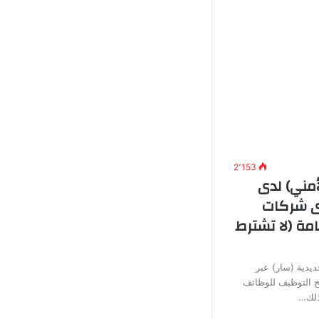
2٬153
أمني) لدى
دى شركات
مة (لا تشترط
يدية (سار) عبر
تح التوظيف للوظائف
وذلك…