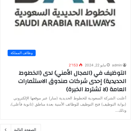
وظائف المملكة
admin
مايو 22, 2024
2٬153
التوظيف في (المجال الأمني) لدى (الخطوط
الحديدية) إحدى شركات صندوق الاستثمارات
العامة (لا تشترط الخبرة)
أعلنت الشركة السعودية للخطوط الحديدية (سار) عبر موقعها الإلكتروني
(بوابة التوظيف) فتح التوظيف للوظائف الأمنية بعدة مناطق (ثانوية فأعلى)،
وذلك…
الصفحة التالية