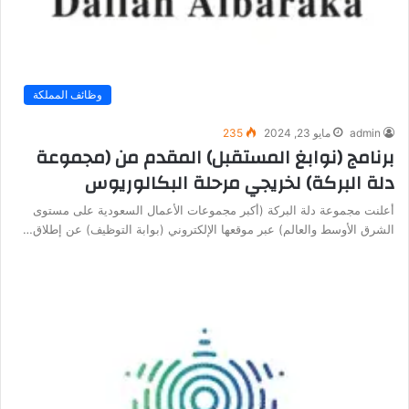
وظائف المملكة
admin
مايو 23, 2024
235
برنامج (نوابغ المستقبل) المقدم من (مجموعة
دلة البركة) لخريجي مرحلة البكالوريوس
أعلنت مجموعة دلة البركة (أكبر مجموعات الأعمال السعودية على مستوى
الشرق الأوسط والعالم) عبر موقعها الإلكتروني (بوابة التوظيف) عن إطلاق…