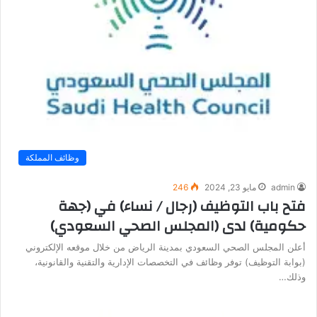
وظائف المملكة
admin
مايو 23, 2024
246
فتح باب التوظيف (رجال / نساء) في (جهة
حكومية) لدى (المجلس الصحي السعودي)
أعلن المجلس الصحي السعودي بمدينة الرياض من خلال موقعه الإلكتروني
(بوابة التوظيف) توفر وظائف في التخصصات الإدارية والتقنية والقانونية،
وذلك…