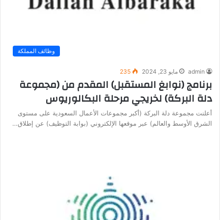
وظائف المملكة
admin
مايو 23, 2024
235
برنامج (نوابغ المستقبل) المقدم من (مجموعة
دلة البركة) لخريجي مرحلة البكالوريوس
أعلنت مجموعة دلة البركة (أكبر مجموعات الأعمال السعودية على مستوى
الشرق الأوسط والعالم) عبر موقعها الإلكتروني (بوابة التوظيف) عن إطلاق…