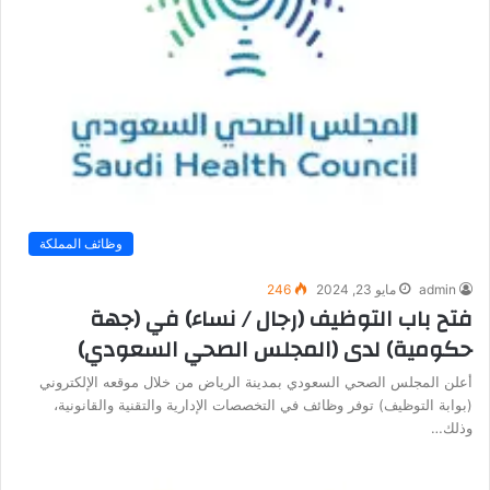
وظائف المملكة
admin
مايو 23, 2024
246
فتح باب التوظيف (رجال / نساء) في (جهة
حكومية) لدى (المجلس الصحي السعودي)
أعلن المجلس الصحي السعودي بمدينة الرياض من خلال موقعه الإلكتروني
(بوابة التوظيف) توفر وظائف في التخصصات الإدارية والتقنية والقانونية،
وذلك…