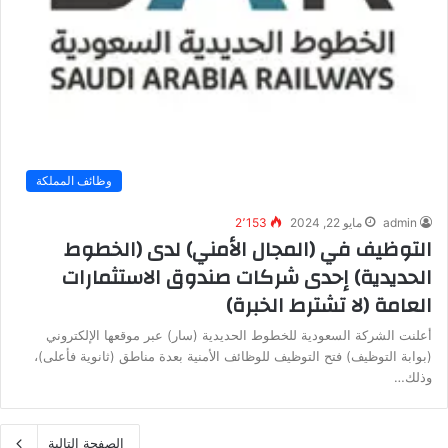
وظائف المملكة
admin
مايو 22, 2024
2٬153
التوظيف في (المجال الأمني) لدى (الخطوط
الحديدية) إحدى شركات صندوق الاستثمارات
العامة (لا تشترط الخبرة)
أعلنت الشركة السعودية للخطوط الحديدية (سار) عبر موقعها الإلكتروني
(بوابة التوظيف) فتح التوظيف للوظائف الأمنية بعدة مناطق (ثانوية فأعلى)،
وذلك…
الصفحة التالية