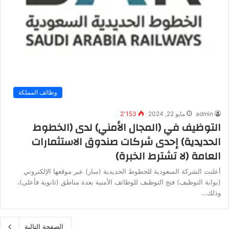
وظائف المملكة
admin
مايو 22, 2024
2٬153
التوظيف في (المجال الأمني) لدى (الخطوط
الحديدية) إحدى شركات صندوق الاستثمارات
العامة (لا تشترط الخبرة)
أعلنت الشركة السعودية للخطوط الحديدية (سار) عبر موقعها الإلكتروني
(بوابة التوظيف) فتح التوظيف للوظائف الأمنية بعدة مناطق (ثانوية فأعلى)،
وذلك…
الصفحة التالية