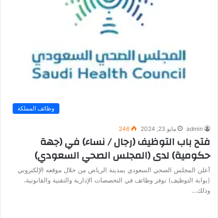
وظائف المملكة
admin
مايو 23, 2024
246
فتح باب التوظيف (رجال / نساء) في (جهة
حكومية) لدى (المجلس الصحي السعودي)
أعلن المجلس الصحي السعودي بمدينة الرياض من خلال موقعه الإلكتروني
(بوابة التوظيف) توفر وظائف في التخصصات الإدارية والتقنية والقانونية،
وذلك…