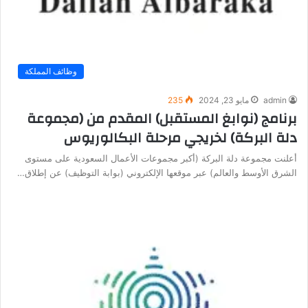
وظائف المملكة
admin
مايو 23, 2024
235
برنامج (نوابغ المستقبل) المقدم من (مجموعة
دلة البركة) لخريجي مرحلة البكالوريوس
أعلنت مجموعة دلة البركة (أكبر مجموعات الأعمال السعودية على مستوى
الشرق الأوسط والعالم) عبر موقعها الإلكتروني (بوابة التوظيف) عن إطلاق…