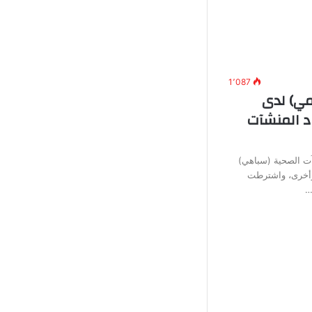
1٬087
ي) لدى
د المنشآت
آت الصحية (سباهي)
وأخرى، واشترطت
…