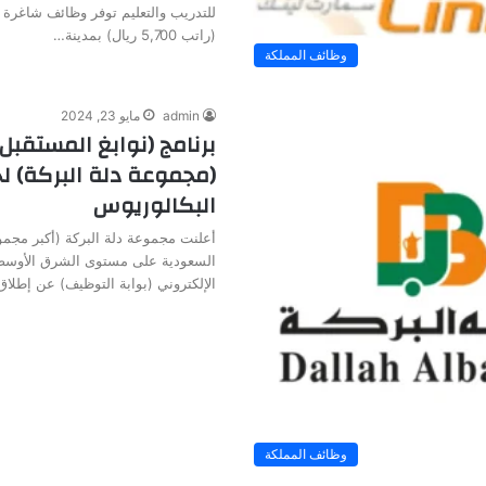
للتدريب والتعليم توفر وظائف شاغرة 
(راتب 5,700 ريال) بمدينة…
وظائف المملكة
admin
مايو 23, 2024
برنامج (نوابغ المستقبل
(مجموعة دلة البركة) ل
البكالوريوس
أعلنت مجموعة دلة البركة (أكبر مجمو
السعودية على مستوى الشرق الأوسط و
الإلكتروني (بوابة التوظيف) عن إطلا
وظائف المملكة