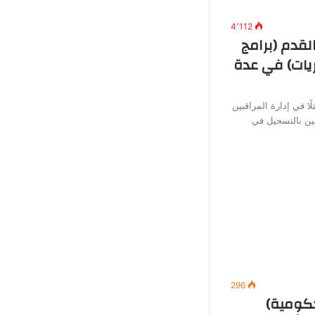
4٬112
لقدم (برامج
يات) في عدة
ًا في إدارة المراقبين
ين بالتسجيل في
296
ومية)