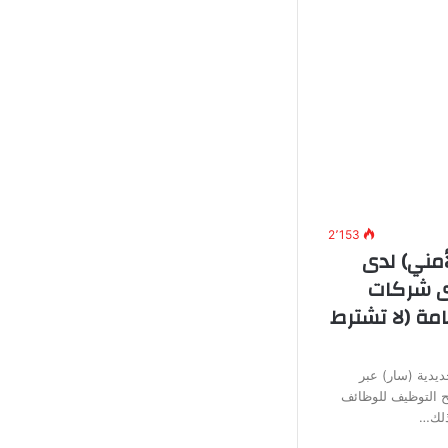
2٬153
أمني) لدى
دى شركات
مة (لا تشترط
يدية (سار) عبر
تح التوظيف للوظائف
وذلك…