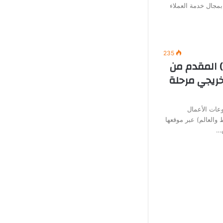
بمجال خدمة العملاء
235
) المقدم من
خريجي مرحلة
عات الأعمال
العالم) عبر موقعها
ق…