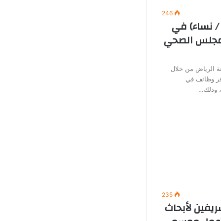
246
/ نساء) في
لمجلس الصحي
 الرياض من خلال
وفر وظائف في
ة، وذلك…
235
ريفين لأبحاث